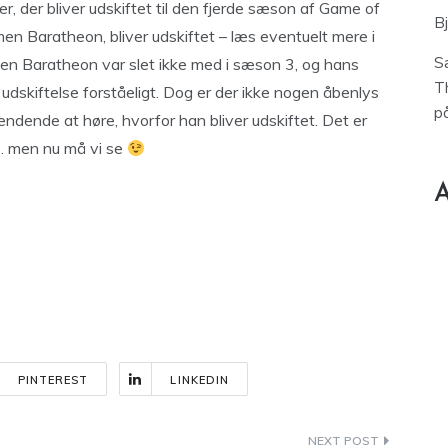
er, der bliver udskiftet til den fjerde sæson af Game of
B
en Baratheon, bliver udskiftet – læs eventuelt mere i
S
men Baratheon var slet ikke med i sæson 3, og hans
T
udskiftelse forståeligt. Dog er der ikke nogen åbenlys
p
pændende at høre, hvorfor han bliver udskiftet. Det er
t… men nu må vi se
A
PINTEREST
LINKEDIN