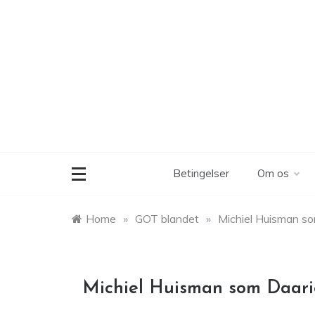
Skip
to
content
Betingelser
Om os
Home
»
GOT blandet
»
Michiel Huisman so
Michiel Huisman som Daari