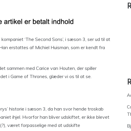
R
f kompaniet ‘The Second Sons’, i sæson 3, ser ud til at
Han erstattes af Michiel Huisman, som er kendt fra
jdet sammen med Carice van Houten, der spiller
det i Game of Thrones, glæder vi os til at se.
A
C
erys’ historie i sæson 3, da han svor hende troskab
T
iet ihjel. Hvorfor han bliver udskiftet, er ikke blevet
(?), været forpasselige med at udskifte
B