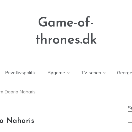
Game-of-
thrones.dk
Privatlivspolitik
Bøgerne
TV-serien
George
m Daario Naharis
S
o Naharis