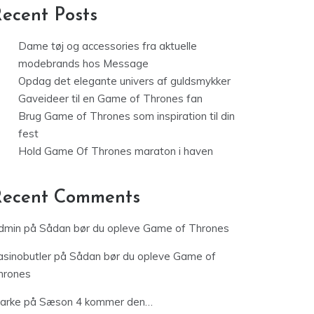
ecent Posts
Dame tøj og accessories fra aktuelle
modebrands hos Message
Opdag det elegante univers af guldsmykker
Gaveideer til en Game of Thrones fan
Brug Game of Thrones som inspiration til din
fest
Hold Game Of Thrones maraton i haven
Recent Comments
dmin
på
Sådan bør du opleve Game of Thrones
asinobutler
på
Sådan bør du opleve Game of
hrones
jarke
på
Sæson 4 kommer den…