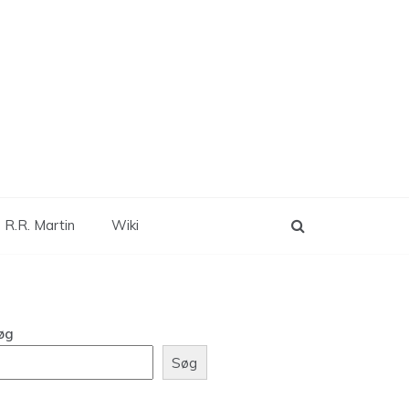
 R.R. Martin
Wiki
øg
Søg