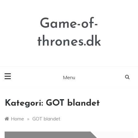
Skip
to
content
Game-of-
thrones.dk
Menu
Kategori:
GOT blandet
Home
»
GOT blandet