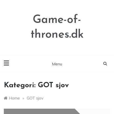
Skip
to
content
Game-of-
thrones.dk
Menu
Kategori:
GOT sjov
Home
»
GOT sjov