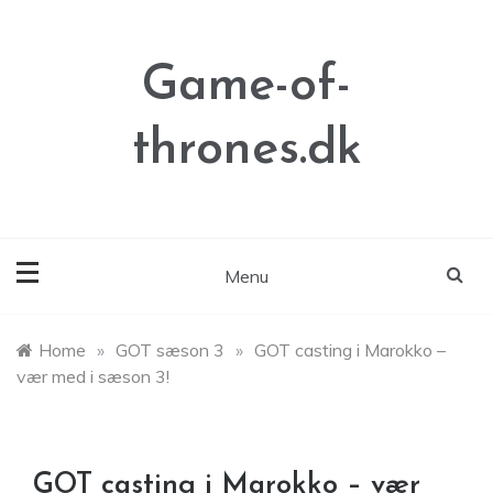
Skip
to
content
Game-of-
thrones.dk
Menu
Home
»
GOT sæson 3
»
GOT casting i Marokko –
vær med i sæson 3!
GOT casting i Marokko – vær