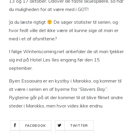
13 og 17 oktober. Udover de faste skuespillere, så har
du muligheden for at være med i GOT!
Ja du læste rigtigt
De søger statister til serien, og
hvor fedt ville det ikke være at kunne sige at man er
med i et af afsnittene?
I følge Winteriscoming.net anbefaler de at man tjekker
sig ind på Hotel Les IIes engang før den 15
september.
Byen Essaouira er en kystby i Marokko, og kommer til
at være i serien en af byerne fra “Slavers Bay”.
Rygterne går på at der kommer til at blive filmet andre
steder i Marokko, men hvor vides ikke endnu.
FACEBOOK
TWITTER