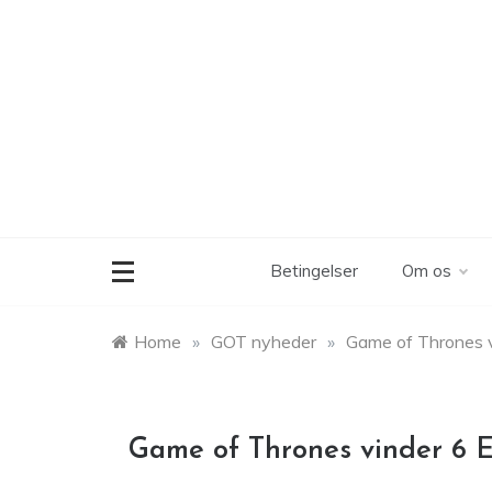
Skip
to
content
Betingelser
Om os
Home
»
GOT nyheder
»
Game of Thrones v
Game of Thrones vinder 6 E