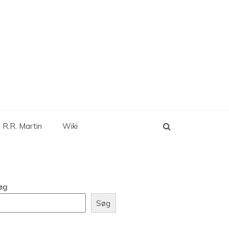
 R.R. Martin
Wiki
øg
Søg