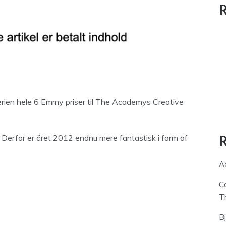
R
ien hele 6 Emmy priser til The Academys Creative
 Derfor er året 2012 endnu mere fantastisk i form af
A
C
T
B