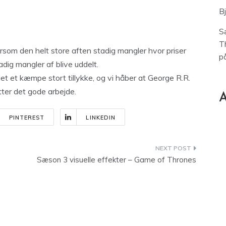
B
S
T
rsom den helt store aften stadig mangler hvor priser
p
dig mangler af blive uddelt.
t et kæmpe stort tillykke, og vi håber at George R.R.
ter det gode arbejde.
A
PINTEREST
LINKEDIN
Sæson 3 visuelle effekter – Game of Thrones