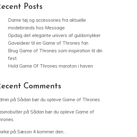
ecent Posts
Dame tøj og accessories fra aktuelle
modebrands hos Message
Opdag det elegante univers af guldsmykker
Gaveideer til en Game of Thrones fan
Brug Game of Thrones som inspiration til din
fest
Hold Game Of Thrones maraton i haven
Recent Comments
dmin
på
Sådan bør du opleve Game of Thrones
asinobutler
på
Sådan bør du opleve Game of
hrones
jarke
på
Sæson 4 kommer den…