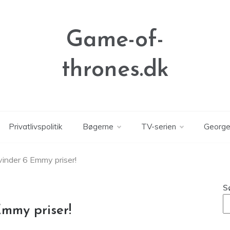
Game-of-
thrones.dk
Privatlivspolitik
Bøgerne
TV-serien
George
inder 6 Emmy priser!
S
mmy priser!