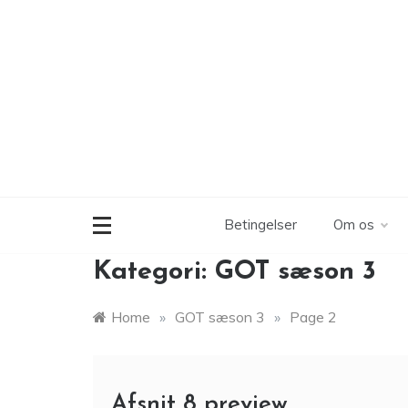
Skip
to
content
Betingelser
Om os
Kategori:
GOT sæson 3
Home
»
GOT sæson 3
»
Page 2
Afsnit 8 preview