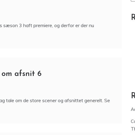
R
 sæson 3 haft premiere, og derfor er der nu
 om afsnit 6
ag tale om de store scener og afsnittet generelt. Se
A
C
T