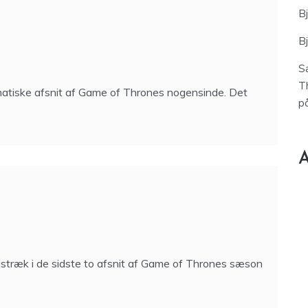
B
B
S
T
ematiske afsnit af Game of Thrones nogensinde. Det
p
A
ngstræk i de sidste to afsnit af Game of Thrones sæson