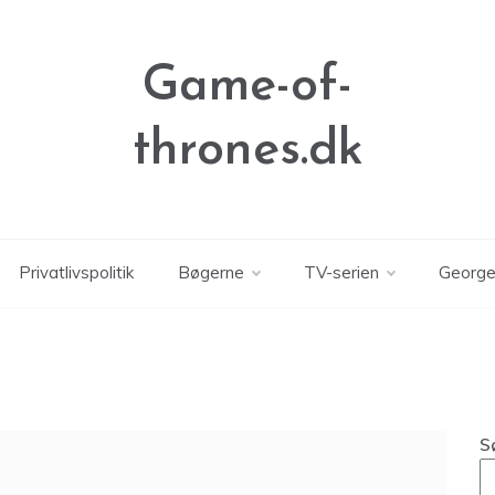
Game-of-
thrones.dk
Privatlivspolitik
Bøgerne
TV-serien
George
S