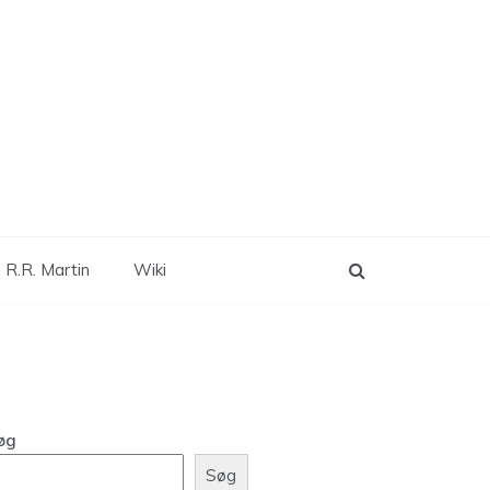
 R.R. Martin
Wiki
øg
Søg