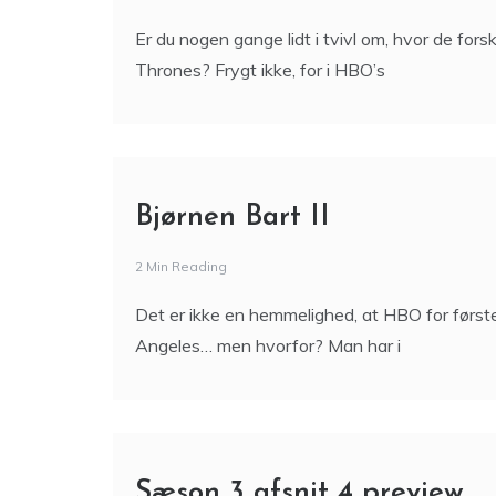
Er du nogen gange lidt i tvivl om, hvor de fors
Thrones? Frygt ikke, for i HBO’s
Bjørnen Bart II
2 Min Reading
Det er ikke en hemmelighed, at HBO for først
Angeles… men hvorfor? Man har i
Sæson 3 afsnit 4 preview