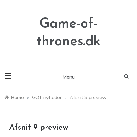
Skip
to
content
Game-of-
thrones.dk
Menu
Home
»
GOT nyheder
»
Afsnit 9 preview
Afsnit 9 preview