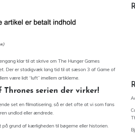
R
nu engang klar til at skrive om The Hunger Games
det. Der er stadigvæk lang tid til at sæson 3 af Game of
em være lidt “luft” imellem artiklerne.
Thrones serien der virker!
A
de set en filmatisering, så er det ofte at vi som fans
C
øren undlod eller ændrede.
T
t på grund af kærligheden til bøgerne eller historien.
B