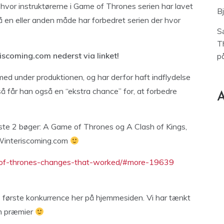
 hvor instruktørerne i Game of Thrones serien har lavet
B
på en eller anden måde har forbedret serien der hvor
S
T
scoming.com nederst via linket!
p
ed under produktionen, og har derfor haft indflydelse
å får han også en “ekstra chance” for, at forbedre
A
ste 2 bøger: A Game of Thrones og A Clash of Kings,
 Winteriscoming.com
e-of-thrones-changes-that-worked/#more-19639
s første konkurrence her på hjemmesiden. Vi har tænkt
om præmier