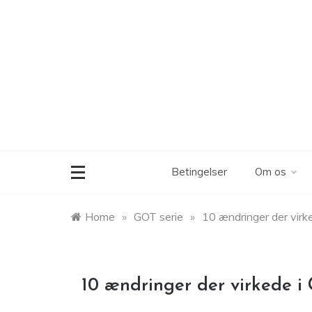
Skip
to
content
Betingelser
Om os
Home
»
GOT serie
»
10 ændringer der virk
10 ændringer der virkede i