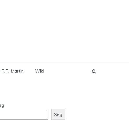
 R.R. Martin
Wiki
øg
Søg