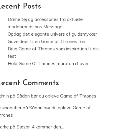
ecent Posts
Dame tøj og accessories fra aktuelle
modebrands hos Message
Opdag det elegante univers af guldsmykker
Gaveideer til en Game of Thrones fan
Brug Game of Thrones som inspiration til din
fest
Hold Game Of Thrones maraton i haven
Recent Comments
dmin
på
Sådan bør du opleve Game of Thrones
asinobutler
på
Sådan bør du opleve Game of
hrones
jarke
på
Sæson 4 kommer den…